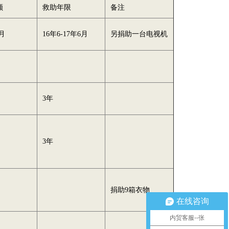
额
救助年限
备注
/月
16年6-17年6月
另捐助一台电视机
月
3年
月
3年
捐助9箱衣物
在线咨询
内贸客服--张