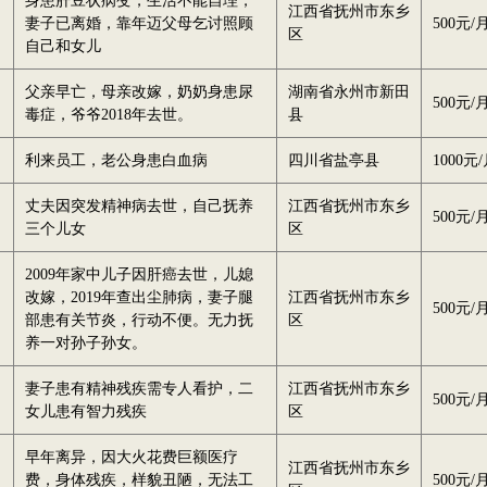
身患肝豆状病变，生活不能自理，
江西省抚州市东乡
妻子已离婚，靠年迈父母乞讨照顾
500元/
区
自己和女儿
父亲早亡，母亲改嫁，奶奶身患尿
湖南省永州市新田
500元/
毒症，爷爷2018年去世。
县
利来员工，老公身患白血病
四川省盐亭县
1000元
丈夫因突发精神病去世，自己抚养
江西省抚州市东乡
500元/
三个儿女
区
2009年家中儿子因肝癌去世，儿媳
改嫁，2019年查出尘肺病，妻子腿
江西省抚州市东乡
500元/
部患有关节炎，行动不便。无力抚
区
养一对孙子孙女。
妻子患有精神残疾需专人看护，二
江西省抚州市东乡
500元/
女儿患有智力残疾
区
早年离异，因大火花费巨额医疗
江西省抚州市东乡
费，身体残疾，样貌丑陋，无法工
500元/