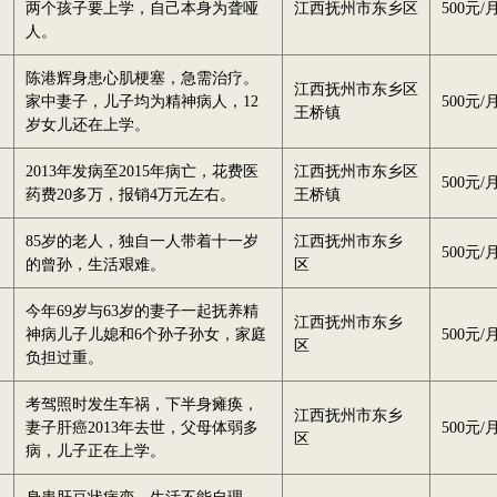
两个孩子要上学，自己本身为聋哑
江西抚州市东乡区
500元/
人。
陈港辉身患心肌梗塞，急需治疗。
江西抚州市东乡区
家中妻子，儿子均为精神病人，12
500元/
王桥镇
岁女儿还在上学。
2013年发病至2015年病亡，花费医
江西抚州市东乡区
500元/
药费20多万，报销4万元左右。
王桥镇
85岁的老人，独自一人带着十一岁
江西抚州市东乡
500元/
的曾孙，生活艰难。
区
今年69岁与63岁的妻子一起抚养精
江西抚州市东乡
神病儿子儿媳和6个孙子孙女，家庭
500元/
区
负担过重。
考驾照时发生车祸，下半身瘫痪，
江西抚州市东乡
妻子肝癌2013年去世，父母体弱多
500元/
区
病，儿子正在上学。