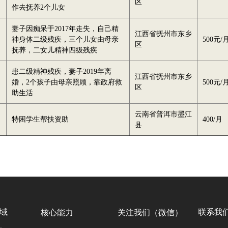
区
作去抚养2个儿女
妻子因痴呆于2017年走失，自己精
江西省抚州市东乡
神身体二级残疾，三个儿女由母亲
500元/
区
抚养，二女儿精神四级残疾
患二级精神残疾，妻子2019年离
江西省抚州市东乡
婚，2个孩子由母亲照顾，靠政府救
500元/
区
助生活
云南省普洱市墨江
特困学生帮扶资助
400/月
县
域
联系我
核心能力
关注我们（微信）