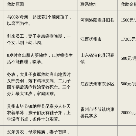
救助原因
联系地址
救助金
与60岁母亲一起抚养2个脑瘫孩子，
河南洛阳嵩县旧县
1500元
以磨面为生。
利来员工，妻子身患癌症晚期，一
江西抚州市
17305元
个女儿刚上幼儿园。
8岁时查出肌肉萎缩症，11岁瘫痪生
山东省沾化县冯寨
500元/
活不能自理，辍学。
镇
务农，大儿子参军救助唐山地震时
头部受创，落下精神疾病。二儿子
江西抚州市东乡区
500元/
因车祸后遗症救治无效死亡。三个
孙儿最大10岁，家庭困难。
贵州市毕节镇纳雍县昆寨乡人冬天
贵州市毕节镇纳雍
衣着单薄，孩子们没有鞋子穿，上
20000元
县昆寨乡
学没有书桌，条件十分艰苦。
父亲务农，母亲瘫痪，妻子智障，