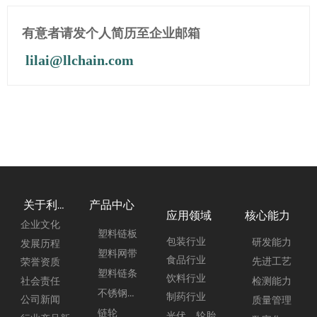
有意者请发个人简历至企业邮箱
lilai@llchain.com
产品中心
关于利来
应用领域
核心能力
企业文化
塑料链板
包装行业
研发能力
发展历程
塑料网带
食品行业
先进工艺
荣誉资质
塑料链条
饮料行业
社会责任
检测能力
不锈钢链板
制药行业
公司新闻
质量管理
链轮
光伏、轮胎行业