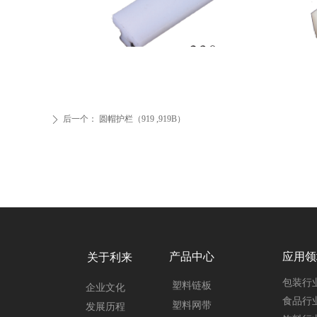
后一个：
圆帽护栏（919 ,919B）
ꄲ
产品中心
应用领
关于利来
包装行
塑料链板
企业文化
食品行
塑料网带
发展历程