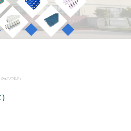
2A/B/C/D/E）
E）