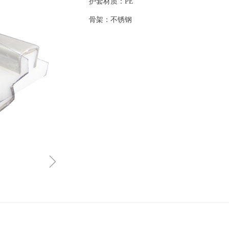
护套材质：PE
骨架：不锈钢
ꁇ