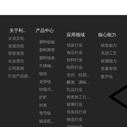
产品中心
关于利来
应用领域
核心能力
企业文化
塑料链板
包装行业
研发能力
发展历程
塑料网带
食品行业
先进工艺
荣誉资质
塑料链条
饮料行业
社会责任
检测能力
不锈钢链板
制药行业
公司新闻
质量管理
链轮
光伏、轮胎行业
行业产品新闻
数字化
龙骨链
酿酒、调味品行业
扣链式链板
乳品行业
肉类加工行业
护栏
玻璃行业
衬条
化妆品行业
弯导轨
物流行业
输送机配件
农化行业