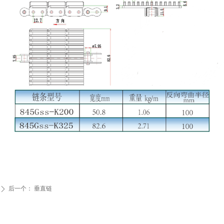
后一个：
垂直链
ꄲ