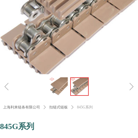
ꁆ
ꁇ
上海利来链条有限公司
ꄲ
扣链式链板
ꄲ
845G系列
845G系列