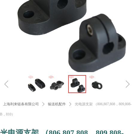
ꁆ
ꁇ
上海利来链条有限公司
ꄲ
输送机配件
ꄲ
光电源支架 （806,807,808，809,808-
B，810）
光电源支架 （806,807,808，809,808-