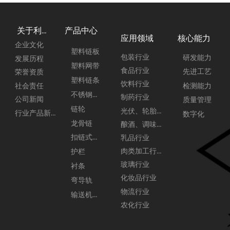
产品中心
关于利来
应用领域
核心能力
企业文化
塑料链板
包装行业
研发能力
发展历程
塑料网带
食品行业
先进工艺
荣誉资质
塑料链条
饮料行业
社会责任
检测能力
不锈钢链板
制药行业
公司新闻
质量管理
链轮
光伏、轮胎行业
行业产品新闻
数字化
龙骨链
酿酒、调味品行业
扣链式链板
乳品行业
肉类加工行业
护栏
玻璃行业
衬条
化妆品行业
弯导轨
物流行业
输送机配件
农化行业