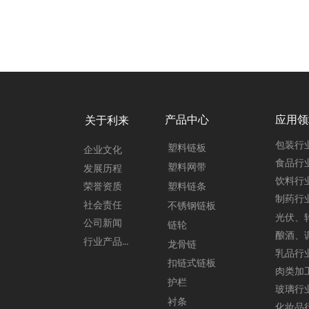
产品中心
应用领
关于利来
包装行
塑料链板
企业文化
食品行
塑料网带
发展历程
饮料行
塑料链条
荣誉资质
制药行
社会责任
不锈钢链板
公司新闻
链轮
行业产品新闻
龙骨链
乳品行
扣链式链板
护栏
玻璃行
衬条
化妆品