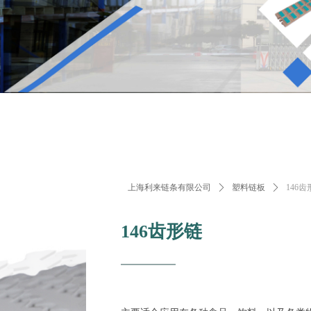
上海利来链条有限公司
ꄲ
塑料链板
ꄲ
146齿
146齿形链