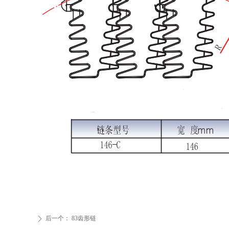
后一个：
83齿形链
ꄲ