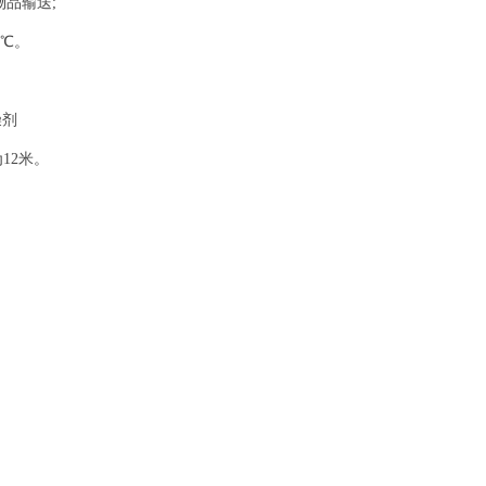
品输送;
0℃。
燥剂
12米。