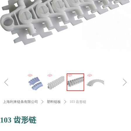
ꁆ
ꁇ
上海利来链条有限公司
ꄲ
塑料链板
ꄲ
103 齿形链
103 齿形链