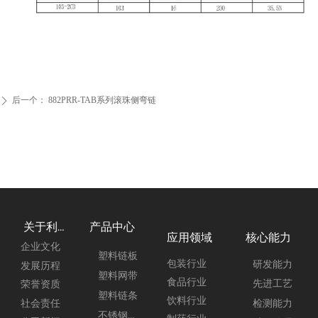
后一个：
882PRR-TAB系列滚珠侧弯链
ꄲ
产品中心
关于利来
应用领域
核心能力
企业文化
塑料链板
包装行业
研发能力
发展历程
塑料网带
食品行业
先进工艺
荣誉资质
塑料链条
饮料行业
社会责任
检测能力
不锈钢链板