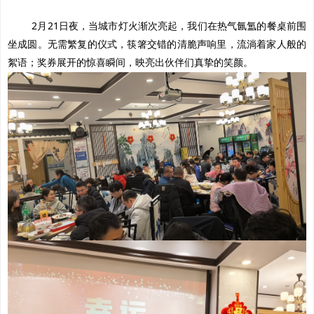
2
月21日夜，当城市灯火渐次亮起，我们在热气氤氲的餐桌前围
坐成圆。无需繁复的仪式，筷箸交错的清脆声响里，流淌着家人般的
絮语；奖券展开的惊喜瞬间，映亮
出伙伴们真挚的笑颜。