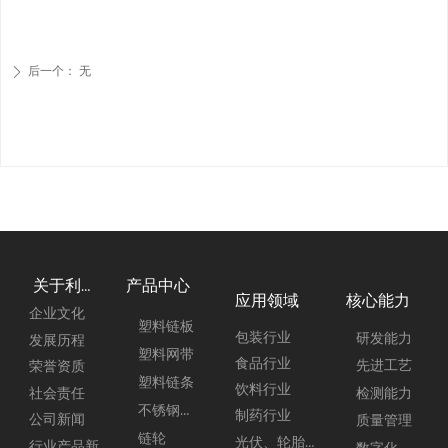
后一个：
无
ꄲ
产品中心
关于利来
应用领域
核心能力
企业文化
塑料链板
包装行业
研发能力
发展历程
塑料网带
食品行业
先进工艺
荣誉资质
塑料链条
饮料行业
社会责任
检测能力
不锈钢链板
制药行业
公司新闻
质量管理
链轮
光伏、轮胎行业
行业产品新闻