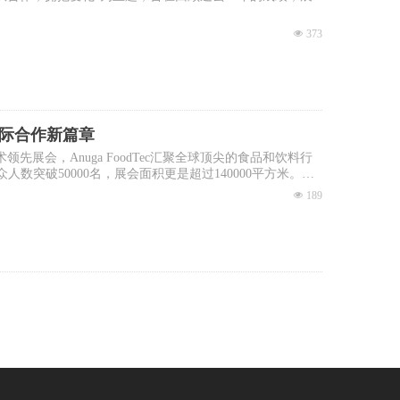
넶
373
国际合作新篇章
领先展会，Anuga FoodTec汇聚全球顶尖的食品和饮料行
数突破50000名，展会面积更是超过140000平方米。
、最具权威性的食品加工机械及包装技术展。展会涵盖食品加
넶
189