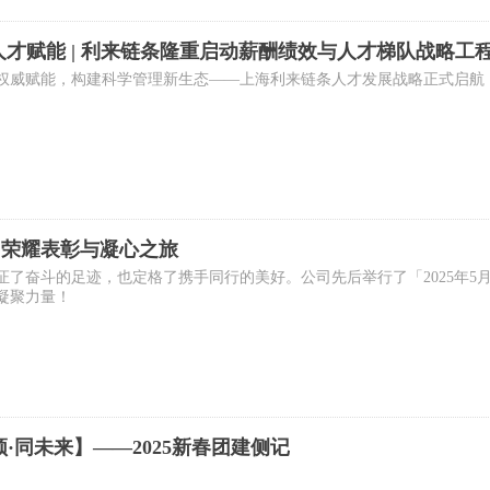
人才赋能 | 利来链条隆重启动薪酬绩效与人才梯队战略工
权威赋能，构建科学管理新生态——上海利来链条人才发展战略正式启航
：荣耀表彰与凝心之旅
证了奋斗的足迹，也定格了携手同行的美好。公司先后举行了「2025年
凝聚力量！
频·同未来】——2025新春团建侧记