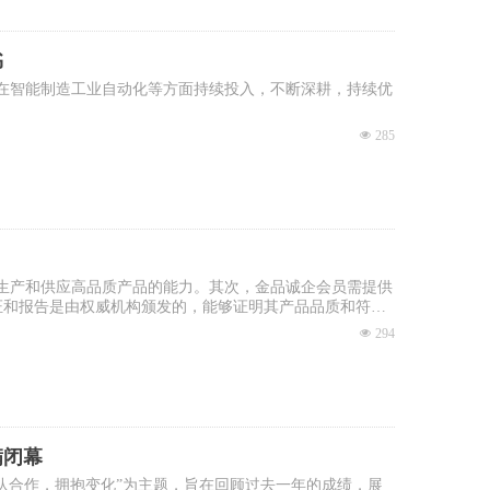
书
持在智能制造工业自动化等方面持续投入，不断深耕，持续优
넶
285
生产和供应高品质产品的能力。其次，金品诚企会员需提供
些认证和报告是由权威机构颁发的，能够证明其产品品质和符合
넶
294
满闭幕
以“团队合作，拥抱变化”为主题，旨在回顾过去一年的成绩，展