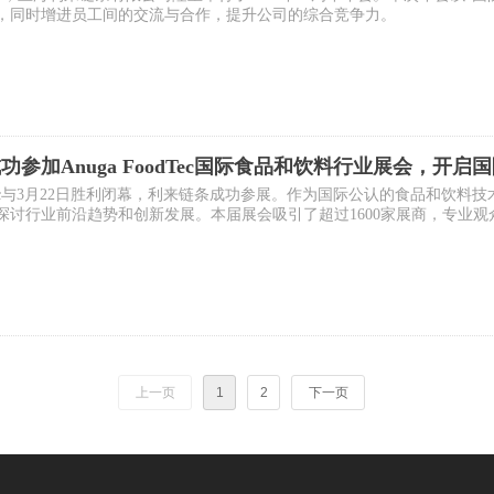
，同时增进员工间的交流与合作，提升公司的综合竞争力。
功参加Anuga FoodTec国际食品和饮料行业展会，开启
oodTec与3月22日胜利闭幕，利来链条成功参展。作为国际公认的食品和饮料技术
讨行业前沿趋势和创新发展。本届展会吸引了超过1600家展商，专业观众人
oodTec展会拥有悠久的历史和强大的国际影响力，是全球范围内规模最大
全、数字化和物流等多个领域。
上一页
1
2
下一页