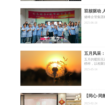
双核驱动 
健峰企管集团
2025-06-18
五月风采
五月的暖阳见
榜样，以相聚
2025-05-14
【同心·同
2025-02-24