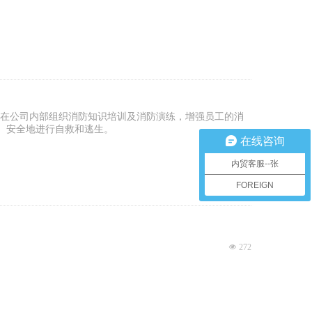
主题，在公司内部组织消防知识培训及消防演练，增强员工的消
、安全地进行自救和逃生。
在线咨询
넶
138
内贸客服--张
FOREIGN
넶
272