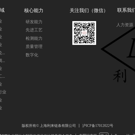
域
联系我
核心能力
关注我们（微信）
业
研发能力
人力资源
业
先进工艺
业
检测能力
业
质量管理
光伏、轮胎行业
数字化
酿酒、调味品行业
业
肉类加工行业
业
行业
业
业
沪ICP备17012022号
版权所有© 上海利来链条有限公司