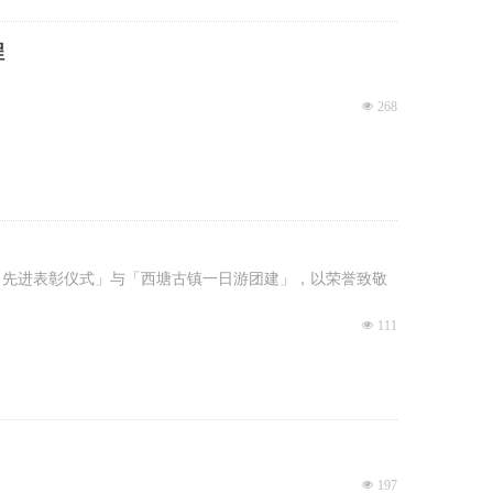
程
넶
268
5月先进表彰仪式」与「西塘古镇一日游团建」，以荣誉致敬
넶
111
넶
197