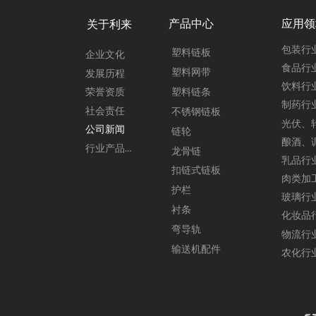
产品中心
应用领
关于利来
包装行
塑料链板
企业文化
食品行
塑料网带
发展历程
饮料行
塑料链条
荣誉资质
制药行
社会责任
不锈钢链板
公司新闻
链轮
行业产品新闻
龙骨链
乳品行
扣链式链板
护栏
玻璃行
衬条
化妆品
弯导轨
物流行
输送机配件
农化行