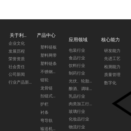
产品中心
关于利来
应用领域
核心能力
企业文化
塑料链板
包装行业
研发能力
发展历程
塑料网带
食品行业
先进工艺
荣誉资质
塑料链条
饮料行业
社会责任
检测能力
不锈钢链板
制药行业
公司新闻
质量管理
链轮
光伏、轮胎行业
行业产品新闻
数字化
龙骨链
酿酒、调味品行业
扣链式链板
乳品行业
肉类加工行业
护栏
玻璃行业
衬条
化妆品行业
弯导轨
物流行业
输送机配件